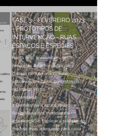
FASE 3 - FEVEREIRO 2023
- PROTÓTIPOS DE
INTERVENÇÃO - RUAS,
ESPAÇOS E ESPÉCIES
Nesta fase, apresentam-se
propostas de arborização para
classes de ruas arborizáveis,
aplicáveis em casos concretos da
cidade do Porto.
Pretende-se:
1. Demonstrar a aplicabilidade e
flexibilidade dos modelos de
arborização; 2. Explicar a seleção do
modelo mais adequado para cada