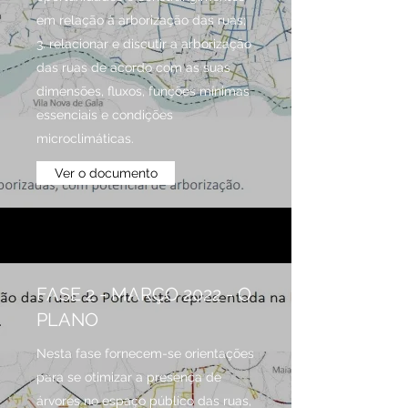
em relação à arborização das ruas;
3. relacionar e discutir a arborização
das ruas de acordo com as suas
dimensões, fluxos, funções mínimas
essenciais e condições
microclimáticas.
Ver o documento
FASE 2 - MARÇO 2022 - O
PLANO
Nesta fase fornecem-se orientações
para se otimizar a presença de
árvores no espaço público das ruas,