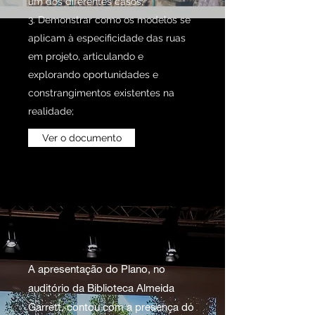
um dos diferentes casos;
3. Demonstrar como os modelos se
aplicam à especificidade das ruas
em projeto, articulando e
explorando oportunidades e
constrangimentos existentes na
realidade;
Ver o documento
APRESENTAÇÃO
PÚBLICA - MAIO 2023
A apresentação do Plano, no
auditório da Biblioteca Almeida
Garrett, contou com a presença do