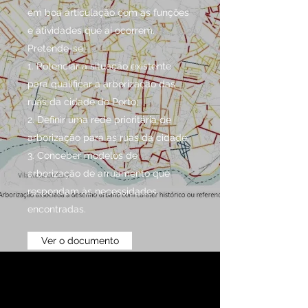
em boa articulação com as funções
e atividades que aí ocorrem.
Pretende-se:
1. Potenciar a situação existente
para qualificar a arborização das
ruas da cidade do Porto;
2. Definir uma rede prioritária de
arborização para as ruas da cidade;
3. Conceber modelos de
arborização de arruamento que
respondam às necessidades
encontradas.
Ver o documento