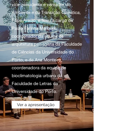
vice-presidente e vereador do
Ambiente e da Transição Climática,
Filipe Araújo, e ficou a cargo de
Paulo Farinha Marques,
coordenador da equipa de
arquitetura paisagista da Faculdade
de Ciências da Universidade do
Porto, e de Ana Monteiro,
coordenadora da equipa de
bioclimatologia urbana da
Faculdade de Letras da
Universidade do Porto.
Ver a apresentação