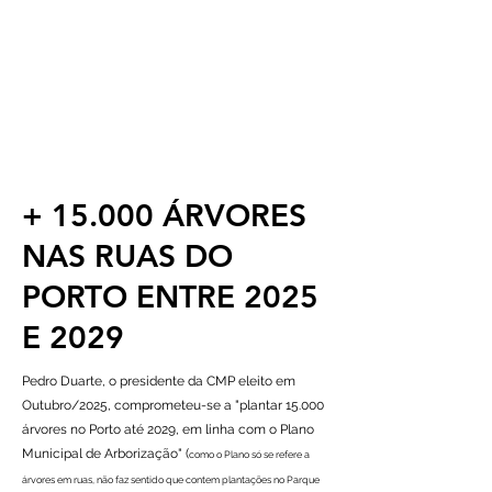
GARRA PORTO
Pelo melhor aproveitamento
dos recursos do Porto
+ 15.000 ÁRVORES
NAS RUAS DO
PORTO ENTRE 2025
E 2029
Pedro Duarte, o presidente da CMP eleito em
Outubro/2025, comprometeu-se a "plantar 15.000
árvores no Porto até 2029, em linha com o Plano
Municipal de Arborização" (
como o Plano só se refere a
árvores em ruas, não faz sentido que contem plantações no Parque