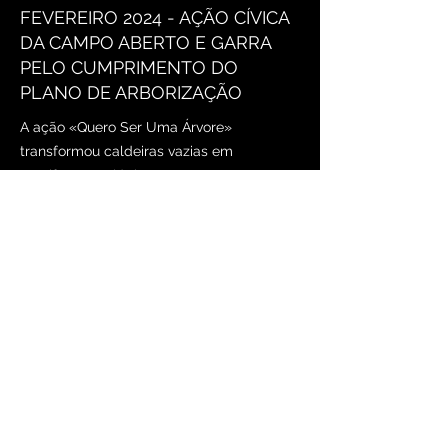
FEVEREIRO 2024 - AÇÃO CÍVICA
DA CAMPO ABERTO E GARRA
PELO CUMPRIMENTO DO
PLANO DE ARBORIZAÇÃO
A ação «Quero Ser Uma Árvore»
transformou caldeiras vazias em
manifesto ecológico no Porto, enquanto o
Município parece ter adiado planos de
arborização.
A Campo Aberto e o Grupo GARRA Porto,
em ação realizada na sexta-feira 9 de
fevereiro de 2024, ocuparam 40 caldeiras
vazias no Porto com tabuletas dizendo
«Quero Ser Uma Árvore». As caldeiras são
os espaços nas ruas que já tiveram ou se
destinam a ter árvores. Inspirada
numa
ação realizada em Coimbra pelo