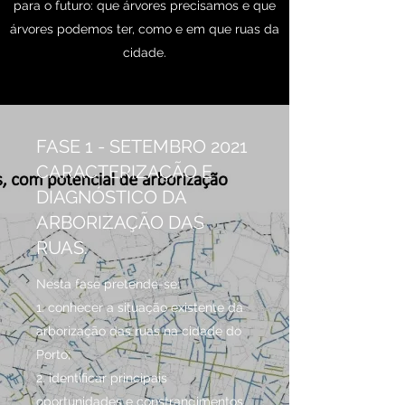
para o futuro: que árvores precisamos e que
árvores podemos ter, como e em que ruas da
cidade.
FASE 1 - SETEMBRO 2021
CARACTERIZAÇÃO E
DIAGNÓSTICO DA
ARBORIZAÇÃO DAS
RUAS.
Nesta fase pretende-se:
1. conhecer a situação existente da
arborização das ruas na cidade do
Porto;
2. identificar principais
oportunidades e constrangimentos